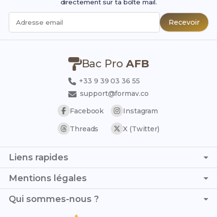
directement sur ta boîte mail.
Recevoir
Adresse email
Bac Pro
AFB
+33 9 39 03 36 55
support@formav.co
Facebook
Instagram
Threads
X (Twitter)
Liens rapides
Page d'accueil
Mentions légales
Simulateur de notes
C.G.V. - C.G.U.
Qui sommes-nous ?
Trouver son stage
Politique de confidentialité
Trouver son alternance