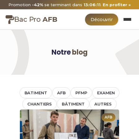
Promotion
-42%
se terminant dans
13:06:10
.
En profiter »
Bac Pro
AFB
Découvrir
Notre
blog
BATIMENT
AFB
PFMP
EXAMEN
CHANTIERS
BÂTIMENT
AUTRES
AFB