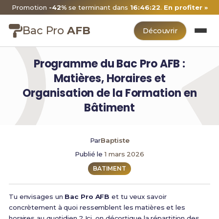
Promotion
-42%
se terminant dans
16:46:21
.
En profiter »
Bac Pro
AFB
Découvrir
Programme du Bac Pro AFB :
Matières, Horaires et
Organisation de la Formation en
Bâtiment
Par
Baptiste
Publié le
1 mars 2026
BATIMENT
Tu envisages un
Bac Pro AFB
et tu veux savoir
concrètement à quoi ressemblent les matières et les
horaires au quotidien ? Ici, on décortique la répartition des