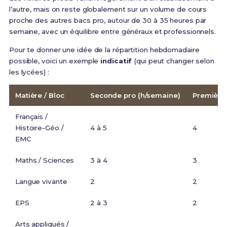
l’autre, mais on reste globalement sur un volume de cours
proche des autres bacs pro, autour de 30 à 35 heures par
semaine, avec un équilibre entre généraux et professionnels.
Pour te donner une idée de la répartition hebdomadaire
possible, voici un exemple
indicatif
(qui peut changer selon
les lycées) :
Matière / Bloc
Seconde pro (h/semaine)
Première 
Français /
Histoire-Géo /
4 à 5
4
EMC
Maths / Sciences
3 à 4
3
Langue vivante
2
2
EPS
2 à 3
2
Arts appliqués /