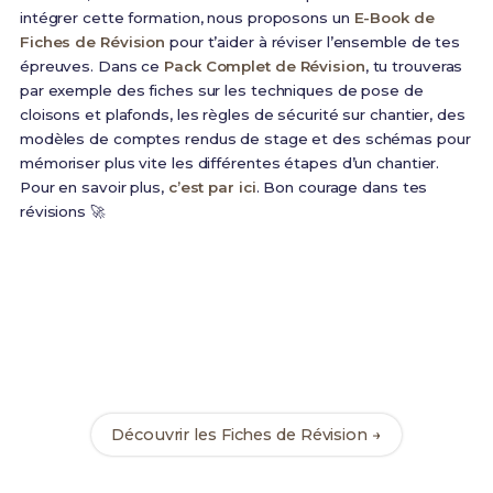
intégrer cette formation, nous proposons un
E-Book de
Fiches de Révision
pour t’aider à réviser l’ensemble de tes
épreuves. Dans ce
Pack Complet de Révision
, tu trouveras
par exemple des fiches sur les techniques de pose de
cloisons et plafonds, les règles de sécurité sur chantier, des
modèles de comptes rendus de stage et des schémas pour
mémoriser plus vite les différentes étapes d’un chantier.
Pour en savoir plus,
c’est par ici
. Bon courage dans tes
révisions 🚀
Prêt(e) à réussir ton examen ?
Révise efficacement avec nos
182 Fiches de
Révision
pour le Bac Pro AFB et maximise tes
chances de réussite !
Découvrir les Fiches de Révision →