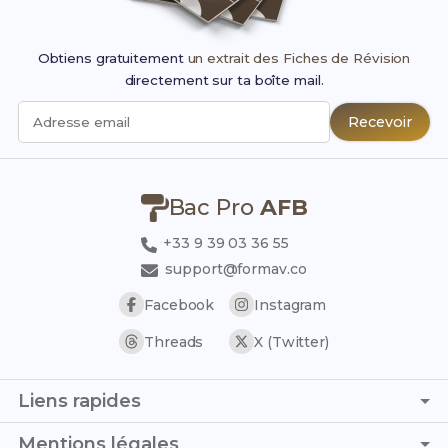
Obtiens gratuitement
un extrait des Fiches de Révision
directement sur ta boîte mail.
Recevoir
Adresse email
Bac Pro
AFB
+33 9 39 03 36 55
support@formav.co
Facebook
Instagram
Threads
X (Twitter)
Liens rapides
Page d'accueil
Mentions légales