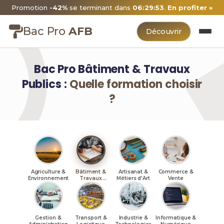
Promotion
-42%
se terminant dans
06:29:52
.
En profiter »
Bac Pro
AFB
Découvrir
Bac Pro Bâtiment & Travaux
Publics :
Quelle formation choisir
?
Agriculture &
Bâtiment &
Artisanat &
Commerce &
Environnement
Travaux
Métiers d'Art
Vente
Publics
Gestion &
Transport &
Industrie &
Informatique &