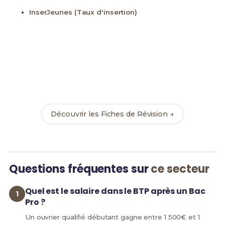
InserJeunes (Taux d'insertion)
Prêt(e) à réviser ?
Accède à nos Fiches de Révision complètes pour
réussir ton Bac Pro AFB et assure ta réussite dans le
secteur Bâtiment & Travaux Publics.
Découvrir les Fiches de Révision →
Questions fréquentes sur
ce secteur
Quel est le salaire dans le BTP après un Bac
Pro ?
Un ouvrier qualifié débutant gagne entre 1 500€ et 1