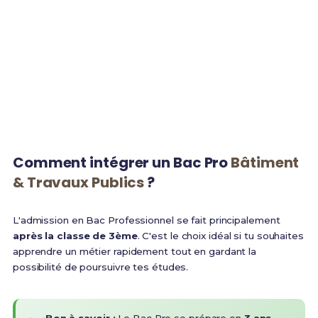
3 ans
95%
Durée de la formation
Taux d'embauche
1 800€
BTS
Salaire net débutant
Poursuite d'études
Comment intégrer un Bac Pro
Bâtiment
& Travaux Publics
?
L'admission en Bac Professionnel se fait principalement
après la classe de 3ème
. C'est le choix idéal si tu souhaites
apprendre un métier rapidement tout en gardant la
possibilité de poursuivre tes études.